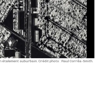
n étalement suburbain. Crédit photo : Raul Corrêa-Smith.