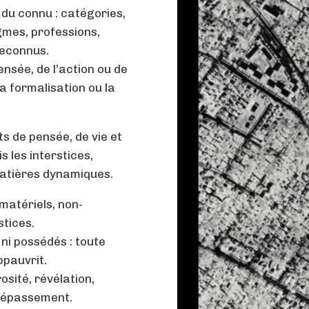
 du connu : catégories,
gmes, professions,
reconnus.
pensée, de l’action ou de
la formalisation ou la
s de pensée, de vie et
 les interstices,
matières dynamiques.
matériels, non-
stices.
 ni possédés : toute
ppauvrit.
sité, révélation,
, dépassement.