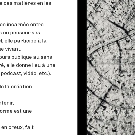
 de ces matières en les
ion incarnée entre
s ou penseur·ses.
, elle participe à la
ue vivant.
jours publique au sens
é, elle donne lieu à une
podcast, vidéo, etc.).
de la création
ntenir.
orme est une
 en creux, fait